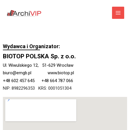
Wydawca i Organizator:
BIOTOP POLSKA Sp. z o.o.
Ul. Wiwulskiego 12, 51-629 Wrocław
biuro@emgb.pl www.biotop.pl
+48 602 457 645 +48 664 787 066
NIP: 8982296353 KRS: 0001051304